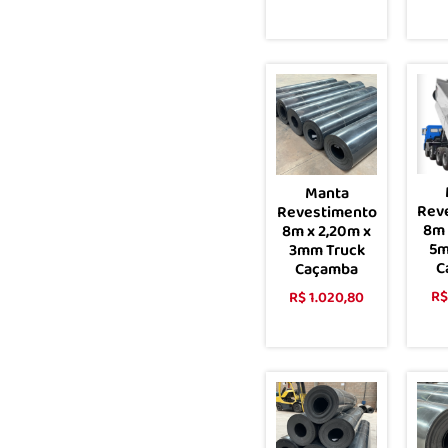
Comprar
Manta
Rev
Revestimento
8m 
8m x 2,20m x
5m
3mm Truck
C
Caçamba
R$
R$
1.020,80
Comprar