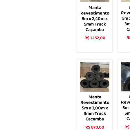
Manta
Rev
Revestimento
5m 
5m x 2,40m x
3m
5mm Truck
C
Caçamba
R
R$
1.152,00
Comprar
Manta
Rev
Revestimento
5m 
5m x 3,00m x
5m
3mm Truck
C
Caçamba
R$
R$
870,00