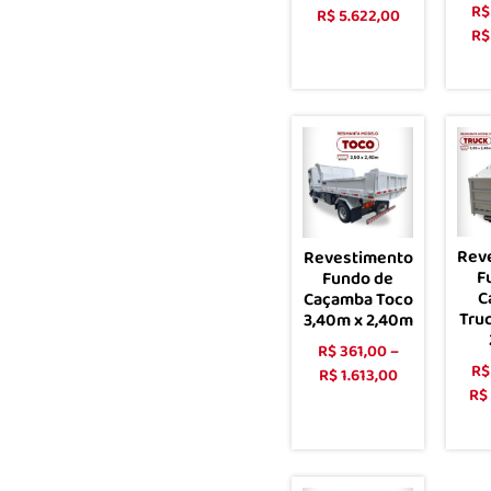
R$
R$
5.622,00
R$
Ver opções
Rev
Revestimento
F
Fundo de
C
Caçamba Toco
Tru
3,40m x 2,40m
R$
361,00
–
R$
R$
1.613,00
R$
Ver opções