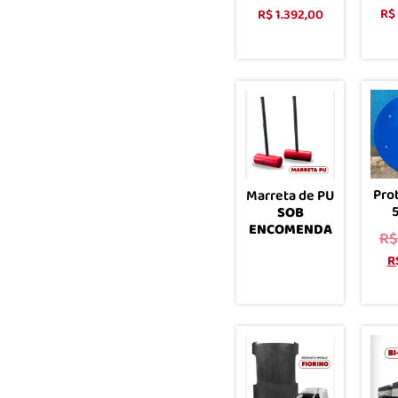
R$
R$
1.392,00
Comprar
Pro
Marreta de PU
SOB
ENCOMENDA
R$
R
Leia mais