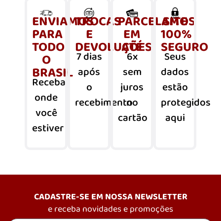
ENVIAMOS
TROCAS
PARCELAMOS
SITE
PARA
E
EM
100%
TODO
DEVOLUÇÕES
ATÉ
SEGURO
7 dias
6x
Seus
O
BRASIL
após
sem
dados
Receba
o
juros
estão
onde
recebimento
no
protegidos
você
cartão
aqui
estiver
CADASTRE-SE EM NOSSA NEWSLETTER
e receba novidades e promoções