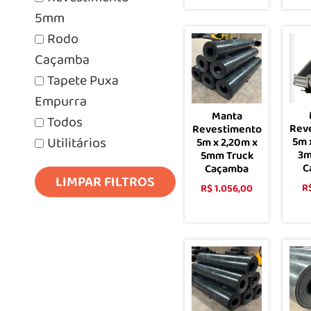
Comprar
5mm
Rodo
Caçamba
Tapete Puxa
Empurra
Manta
Todos
Rev
Revestimento
Utilitários
5m 
5m x 2,20m x
3m
5mm Truck
C
Caçamba
LIMPAR FILTROS
R
R$
1.056,00
Comprar