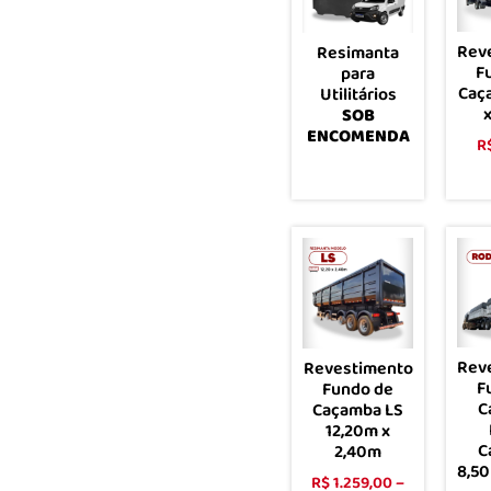
Rev
Resimanta
F
para
Caç
Utilitários
SOB
ENCOMENDA
R
Leia mais
Rev
Revestimento
F
Fundo de
C
Caçamba LS
12,20m x
C
2,40m
8,50
R$
1.259,00
–