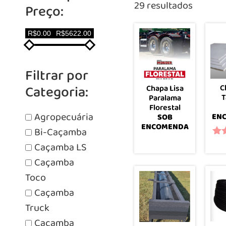
29 resultados
Preço:
R$0.00
R$5622.00
Filtrar por
Categoria:
C
Chapa Lisa
T
Paralama
Florestal
Agropecuária
EN
SOB
ENCOMENDA
Bi-Caçamba
Ava
Caçamba LS
Leia mais
Caçamba
Toco
Caçamba
Truck
Caçamba