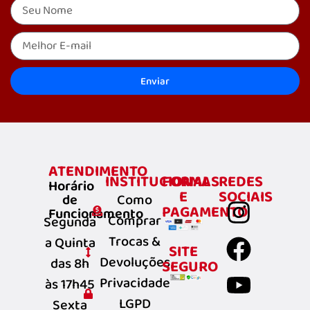
Enviar
ATENDIMENTO
INSTITUCIONAL
FORMAS
REDES
Horário
E
SOCIAIS
de
Como
PAGAMENTO
Funcionamento
Comprar
Segunda
Trocas &
a Quinta
SITE
Devoluções
das 8h
SEGURO
Privacidade
às 17h45
LGPD
Sexta