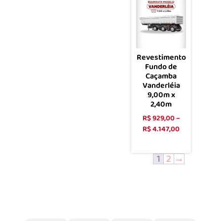
Revestimento
Fundo de
Caçamba
Vanderléia
9,00m x
2,40m
R$
929,00
–
R$
4.147,00
Ver opções
1
2
→