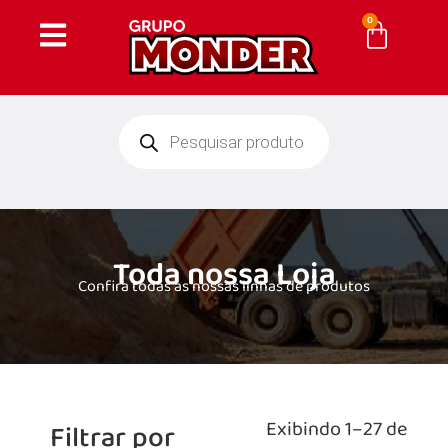
0
Toda nossa Loja
Confira todas as nossas linhas de produtos
Exibindo 1–27 de
Filtrar por