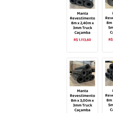
Manta
Rev
Revestimento
8m 
8m x 2,40m x
5m
3mm Truck
C
Caçamba
R$
R$
1.113,60
Comprar
Manta
Rev
Revestimento
8m 
8m x 3,00m x
5m
3mm Truck
C
Caçamba