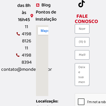
Blog
das 8h
Pontos de
às
FALE
Instalação
16h45
CONOSCO
11
4198
8126
11
4198
8394
contato@monder.com.br
Localização: