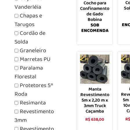
Co
Cocho para
Vanderléia
So
Confinamento
de Gado
Chapas e
Bobina
Tarugos
EN
SOB
ENCOMENDA
Cordão de
Solda
Leia mais
Graneleiro
Marretas PU
Paralama
Florestal
Protetores 5º
Manta
Roda
Rev
Revestimento
5m 
5m x 2,20 m x
Resimanta
10
3mm Truck
Revestimento
C
Caçamba
3mm
R
R$
638,00
Revestimento