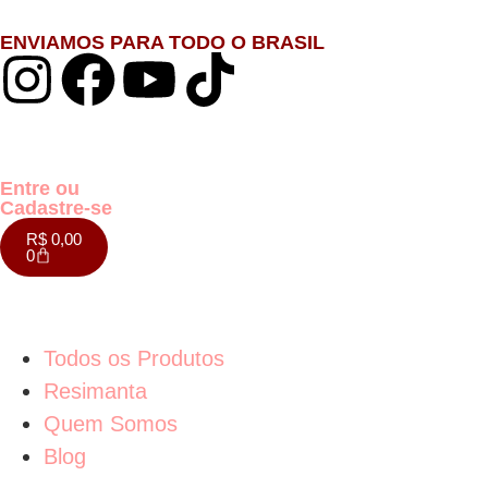
ENVIAMOS PARA TODO O BRASIL
Entre ou
Cadastre-se
R$
0,00
0
Todos os Produtos
Resimanta
Quem Somos
Blog